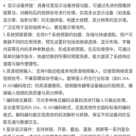
4. 显示设备拼接：具备任意显示设备拼接功能，可通过先进的图像拼
接算法，对解码后的视频信号进行处理，实现多台显示设备（如液晶
显示屏、投影仪等）的无缝拼接，构建大规模、高分辨率的显示墙，
广泛应用于监控指挥中心、展览展示等场所。
5.系统预案管理：支持N个系统预案的创建、存储与快速调取。用户可
根据不同的应用场景，预先设置好包括视频源选择、显示布局、字幕
内容等在内的多种参数组合，形成系统预案。在实际使用中，可通过
简单的操作指令，快速切换到所需的预案场景，极大提高了系统响应
速度与操作便捷性。
6.高清视频输入：支持N路远程或本地高清视频输入，仅接受网络高清
视频信号，不兼容模拟信号输入。能够接入符合行业标准（如H.264、
H.265编码格式）的高清摄像机、视频服务器等设备输出的视频流，确
保输入视频的高质量与高分辨率。
7.编码格式兼容：可对多种格式编码设备码流进行输入与输出处理，
无论是常见的H.264、H.265编码格式，还是其他符合国际标准的编码
格式，解码器均能实现高效的码流解析与转换，保证不同设备间的互
联互通与数据交互。
8.复杂显示操作：支持拼接、开窗、叠加、漫游、跨屏等一系列复杂